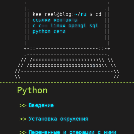
+---------------------------+
|.-------------------------.|
|| kee_reel@blog:
~
/
ru
$ cd ||
||
ссылки
контакты
||
||
c
c++
linux
opengl
sql
||
||
python
сети
||
|| ||
|.-------------------------.|
+-::---------------------::-+
.---------------------------.
// /oooooooooooooooooooooo\\ \\
// /ooooooooooooooooooooo
o
oo\\ \\
//-------------------------------\\
\\-------------------------------//
Python
Введение
Установка окружения
Переменные и операции с ними