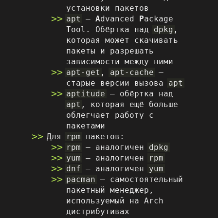
установки пакетов
apt
–
A
dvanced
P
ackage
T
ool. Обёртка над
dpkg
,
которая может скачивать
пакеты и разрешать
зависимости между ними
apt-get
,
apt-cache
–
старые версии вызова
apt
aptitude
– обёртка над
apt
, которая ещё больше
облегчает работу с
пакетами
Для
rpm
пакетов:
rpm
– аналогичен
dpkg
yum
– аналогичен
rpm
dnf
– аналогичен
yum
pacman
– самостоятельный
пакетный менеджер,
используемый на Arch
дистрибутивах