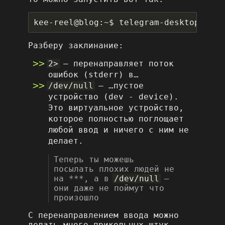
Разберу заклинание:
2>
– перенаправляет поток
ошибок (stderr) в…
/dev/null
– …пустое
устройство (dev - device).
Это виртуальное устройство,
которое полностью поглощает
любой ввод и ничего с ним не
делает.
Теперь ты можешь
посылать плохих людей не
на ***, а в
/dev/null
–
они даже не поймут что
произошло
С перенаправлением ввода можно
делать много прикольных штук