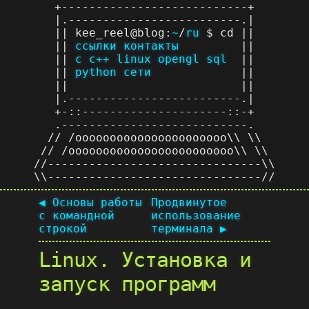
+---------------------------+
|.-------------------------.|
|| kee_reel@blog:
~
/
ru
$ cd ||
||
ссылки
контакты
||
||
c
c++
linux
opengl
sql
||
||
python
сети
||
|| ||
|.-------------------------.|
+-::---------------------::-+
.---------------------------.
// /oooooooooooooooooooooo\\ \\
// /ooooooooooooooooooooo
o
oo\\ \\
//-------------------------------\\
\\-------------------------------//
◀ Основы работы
Продвинутое
с командной
использование
строкой
терминала ▶
Linux. Установка и
запуск программ