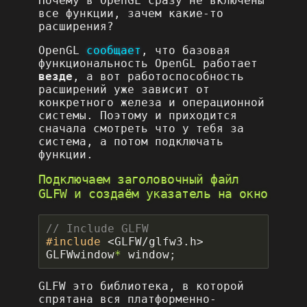
Почему в OpenGL сразу не включены
все функции, зачем какие-то
расширения?
OpenGL
сообщает
, что базовая
функциональность OpenGL работает
везде
, а вот работоспособность
расширений уже зависит от
конкретного железа и операционной
системы. Поэтому и приходится
сначала смотреть что у тебя за
система, а потом подключать
функции.
Подключаем заголовочный файл
GLFW и создаём указатель на окно
#include
<GLFW/glfw3.h>
GLFWwindow
*
window
;
GLFW это библиотека, в которой
спрятана вся платформенно-