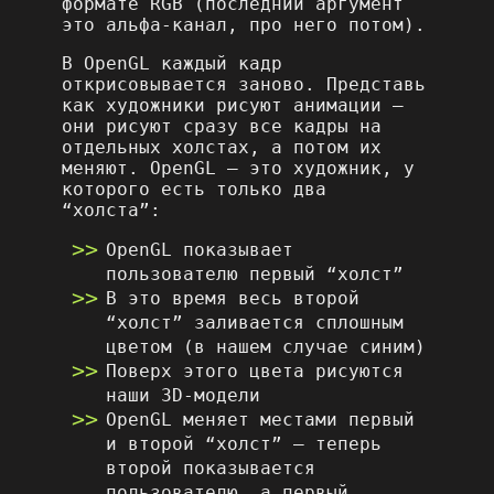
формате RGB (последний аргумент
это альфа-канал, про него потом).
В OpenGL каждый кадр
открисовывается заново. Представь
как художники рисуют анимации –
они рисуют сразу все кадры на
отдельных холстах, а потом их
меняют. OpenGL – это художник, у
которого есть только два
“холста”:
OpenGL показывает
пользователю первый “холст”
В это время весь второй
“холст” заливается сплошным
цветом (в нашем случае синим)
Поверх этого цвета рисуются
наши 3D-модели
OpenGL меняет местами первый
и второй “холст” – теперь
второй показывается
пользователю, а первый