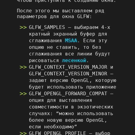
чтобы приступить к созданию окна.
После этого мы выставляем ряд
параметров для окна GLFW:
GLFW_SAMPLES – выбираем 4-х
кратный экранный буфер для
сглаживания
MSAA
. Если эту
опцию не ставить, то без
сглаживания все линии будут
рисоваться
лесенкой
.
GLFW_CONTEXT_VERSION_MAJOR и
GLFW_CONTEXT_VERSION_MINOR –
задают версию OpenGL, которую
будет использовать приложение
GLFW_OPENGL_FORWARD_COMPAT –
опция для выставления
совместимости в экзотических
случаях: “можно использовать
более новую версию OpenGL,
если необходимо”
GLFW_OPENGL_PROFILE – выбор