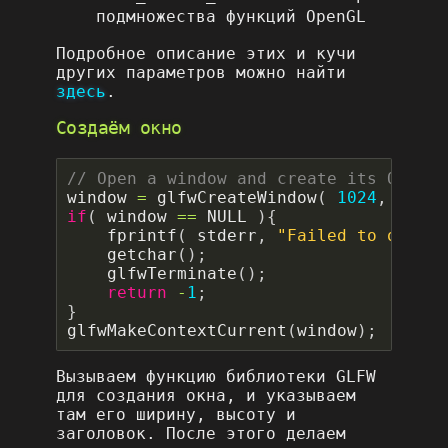
подмножества функций OpenGL
Подробное описание этих и кучи
других параметров можно найти
здесь
.
Создаём окно
window
=
glfwCreateWindow
(
1024
,
768
,
if
(
window
==
NULL
){
fprintf
(
stderr
,
"Failed to open G
getchar
();
glfwTerminate
();
return
-
1
;
}
glfwMakeContextCurrent
(
window
);
Вызываем функцию библиотеки GLFW
для создания окна, и указываем
там его ширину, высоту и
заголовок. После этого делаем