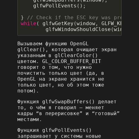
glfwPollEvents
();
}
while
(
glfwGetKey
(
window
,
GLFW_KEY_ESC
glfwWindowShouldClose
(
window
)
Вызываем функцию OpenGL
glClear(), которая очищает экран
указанным в glClearColor()
цветом. GL_COLOR_BUFFER_BIT
говорит о том, что нужно
почистить только цвет (да, в
OpenGL на экране хранится не
только цвет, но об этом тоже
потом).
Функция glfwSwapBuffers() делает
то, о чём я говорил – меняет
кадры “в перерисовке” и “готовый”
местами.
Фунцкия glfwPollEvents()
запрашивает у системы новые