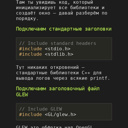
Там ты увидишь код, который
инициализирует все библиотеки и
создаёт окно – давай разберём по
порядку.
Подключаем стандартные заголовки
#include
<stdio.h>
#include
<stdlib.h>
Тут никаких откровений –
стандартные библиотеки C++ для
вывода логов через всякие printf.
Подключаем заголовочный файл
GLEW
#include
<GL/glew.h>
GLEW это обёртка над OpenGL,