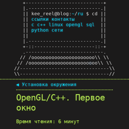
+---------------------------+
|.-------------------------.|
|| kee_reel@blog:
~
/
ru
$ cd ||
||
ссылки
контакты
||
||
c
c++
linux
opengl
sql
||
||
python
сети
||
|| ||
|.-------------------------.|
+-::---------------------::-+
.---------------------------.
// /oooooooooooooooooooooo\\ \\
// /ooooooooooooooooooooo
o
oo\\ \\
//-------------------------------\\
\\-------------------------------//
◀ Установка окружения
OpenGL/C++. Первое
окно
Время чтения: 6 минут