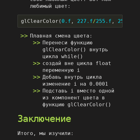
любимый цвет:
glClearColor
(
0.f
,
227.f
/
255.f
,
253.f
/
2
Плавная смена цвета:
Перенеси функцию
glClearColor() внутрь
цикла while()
создай вне цикла float
переменную i
Добавь внутрь цикла
изменение i на 0.0001
Подставь i вместо одной
из компонент цвета в
функцию glClearColor()
Заключение
Итого, мы изучили: