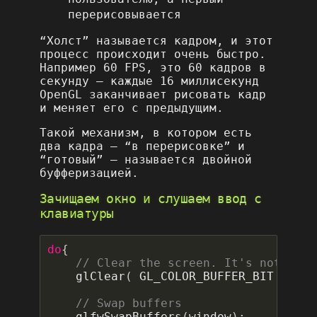
перерисовывается
“Холст” называется кадром, и этот
процесс происходит очень быстро.
Например 60 FPS, это 60 кадров в
секунду – каждые 16 миллисекунд
OpenGL заканчивает рисовать кадр
и меняет его с предыдущим.
Такой механизм, в котором есть
два кадра – “в перерисовке” и
“готовый” – называется двойной
буфферизацией.
Зачищаем окно и слушаем ввод с
клавиатуры
do
{
glClear
(
GL_COLOR_BUFFER_BIT
);
glfwSwapBuffers
(
window
);