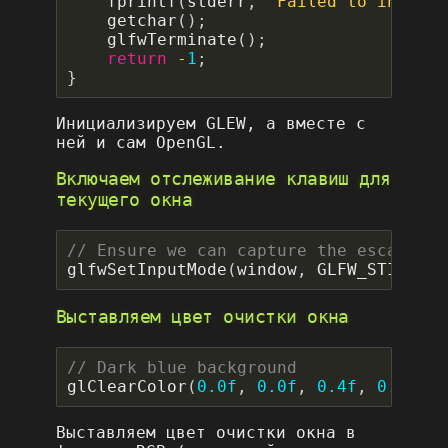
fprintf
(
stderr
,
"Failed to initial
getchar
();
glfwTerminate
();
return
-
1
;
}
Инициализируем GLEW, а вместе с
ней и сам OpenGL.
Включаем отслеживание клавиш для
текущего окна
glfwSetInputMode
(
window
,
GLFW_STICKY_K
Выставляем цвет очистки окна
glClearColor
(
0.0f
,
0.0f
,
0.4f
,
0.0f
);
Выставляем цвет очистки окна в