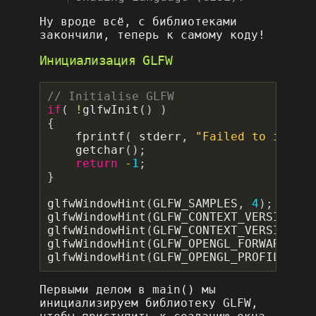
Ну вроде всё, с библиотеками
закончили, теперь к самому коду!
Инициализация GLFW
if
(
!
glfwInit
()
)
{
fprintf
(
stderr
,
"Failed to initia
getchar
();
return
-
1
;
}
glfwWindowHint
(
GLFW_SAMPLES
,
4
);
glfwWindowHint
(
GLFW_CONTEXT_VERSION_MA
glfwWindowHint
(
GLFW_CONTEXT_VERSION_MI
glfwWindowHint
(
GLFW_OPENGL_FORWARD_COM
glfwWindowHint
(
GLFW_OPENGL_PROFILE
,
GL
Первыми делом в main() мы
инициализируем библиотеку GLFW,